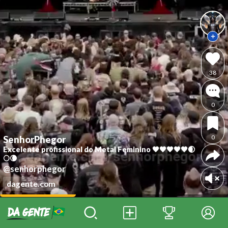
38
0
0
SenhorPhegor
Excelente profissional do Metal Feminino 🖤🖤🖤🖤🖤🌒
🌕🌘
@senhorphegor
dagente.com