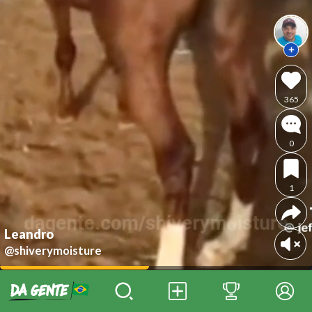
365
0
1
Leandro
@shiverymoisture