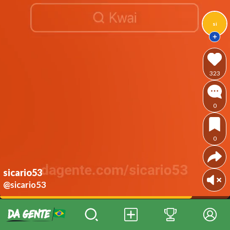
si
323
0
0
sicario53
@sicario53