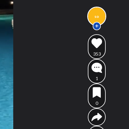
so
353
1
0