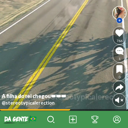
766
1
0
A filha do rei chegou👑👑👑
@stereotypicalerection