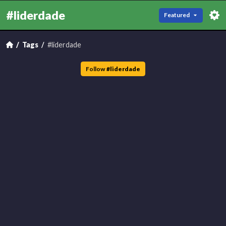
#liderdade
Featured
Tags
#liderdade
Follow
#
liderdade