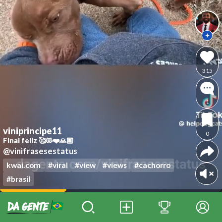
315
1
viniprincipe11
0
Final feliz 🥰😻❤️🙏🏽
@vinifrasesestatus
kwai.com
#viral
#view
#views
#cachorro
#brasil