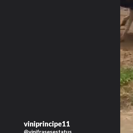
viniprincipe11
@vinifrasesestatus