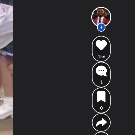
456
1
0