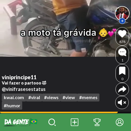
878
1
viniprincipe11
0
Vai fazer o partooo 🤣
@vinifrasesestatus
kwai.com
#viral
#views
#view
#memes
#humor