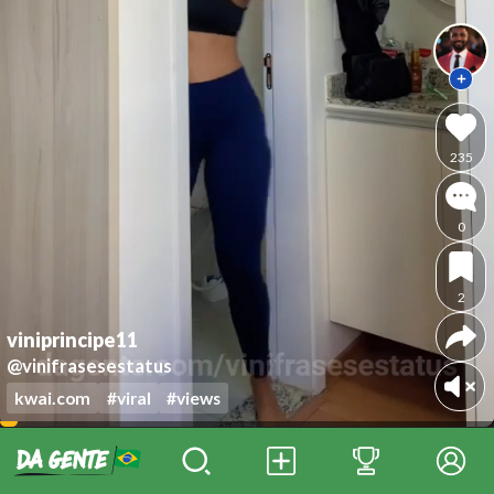
235
0
2
viniprincipe11
@vinifrasesestatus
kwai.com
#viral
#views