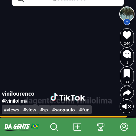
244
1
33
vinilourenco
@vinilolima
#views
#view
#sp
#saopaulo
#fun