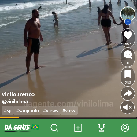
607
0
585
vinilourenco
@vinilolima
#sp
#saopaulo
#views
#view