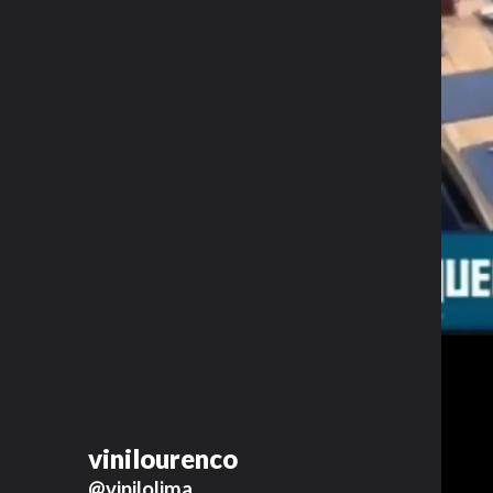
vinilourenco
@vinilolima