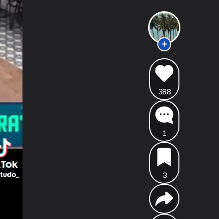
388
1
3