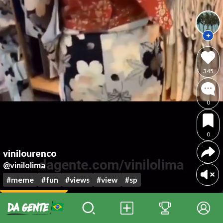
345
0
0
vinilourenco
@vinilolima
#meme
#fun
#views
#view
#sp