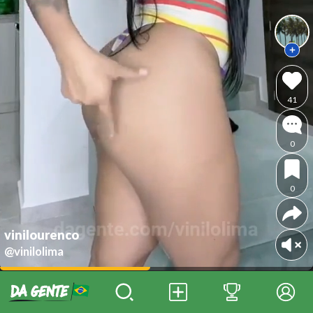
41
0
0
vinilourenco
@vinilolima