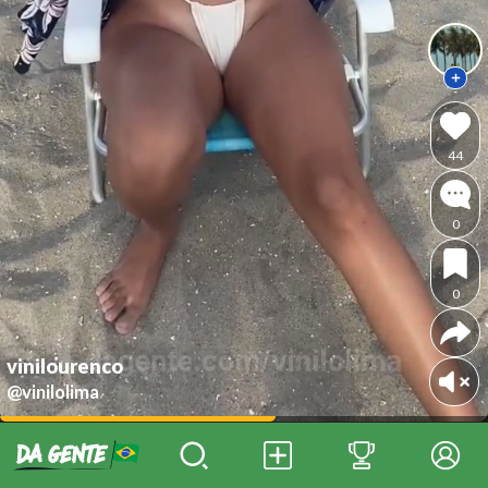
44
0
0
vinilourenco
@vinilolima