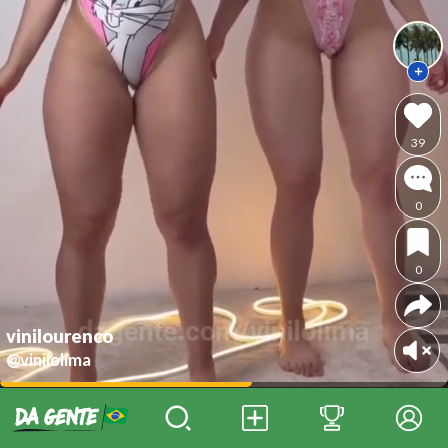
39
0
0
vinilourenco
@vinilolima