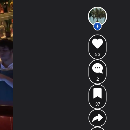
53
2
37