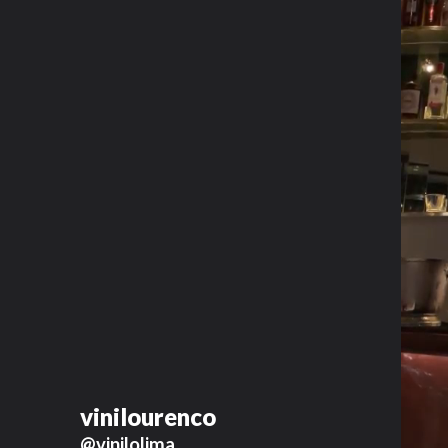
vinilourenco
@vinilolima