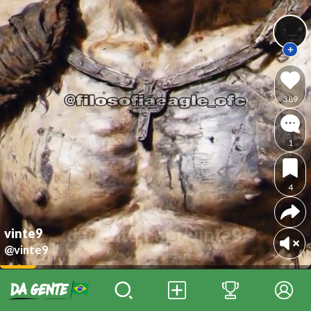
389
1
4
vinte9
@vinte9