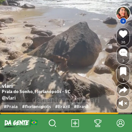
38
3
1
vlari
Praia do Sonho, Florianópolis - SC
@vlari
#Praia
#florianopolis
#Brazil
#Brasil