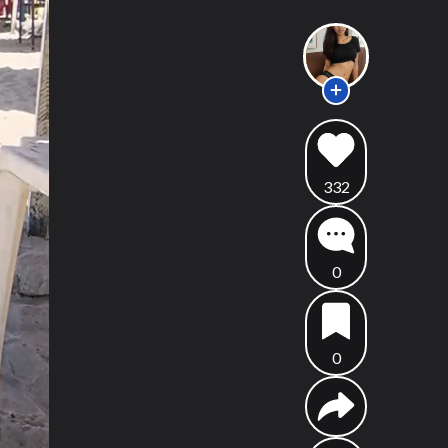
332
0
0