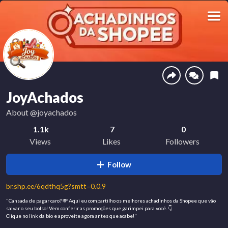
JoyAchados
About
@joyachados
1.1k
7
0
Views
Likes
Followers
Follow
br.shp.ee/6qdthq5g?smtt=0.0.9
"Cansada de pagar caro? 💸 Aqui eu compartilho os melhores achadinhos da Shopee que vão
salvar o seu bolso! Vem conferir as promoções que garimpei para você. 👇
​Clique no link da bio e aproveite agora antes que acabe!"