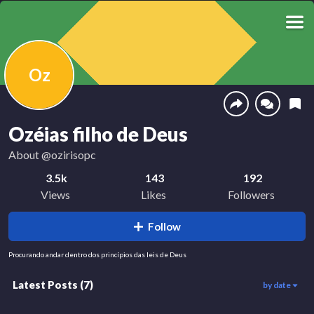
Oz
Ozéias filho de Deus
About
@ozirisopc
3.5k
143
192
Views
Likes
Followers
Follow
Procurando andar dentro dos princípios das leis de Deus
Latest Posts
(
7
)
by date
349
1.3k
235
01:28
00:42
00:22
436
325
491
01:00
01:29
00:46
360
01:08