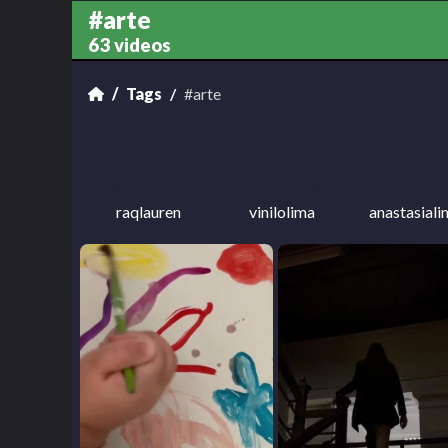
#arte
63 videos
Tags
#arte
raqlauren
vinilolima
anastasiali