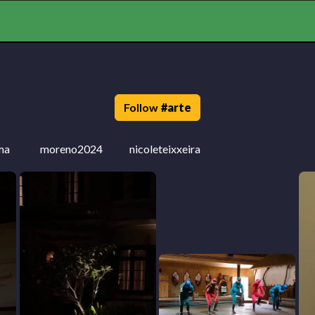
Follow
#
arte
ma
moreno2024
nicoleteixxeira