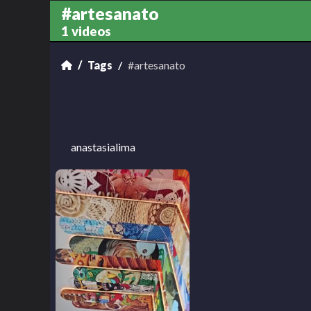
#artesanato
1 videos
Tags
#artesanato
anastasialima