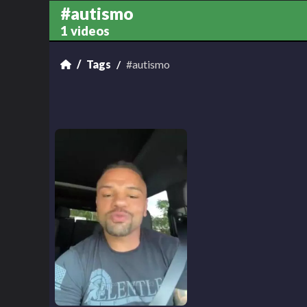
#autismo
1 videos
Tags
#autismo