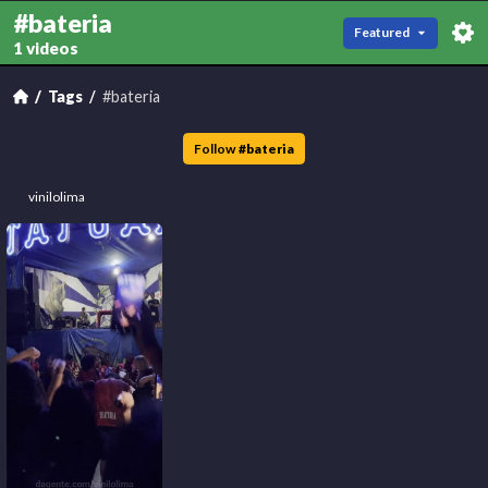
#bateria
Featured
1 videos
Tags
#bateria
Follow
#
bateria
vinilolima