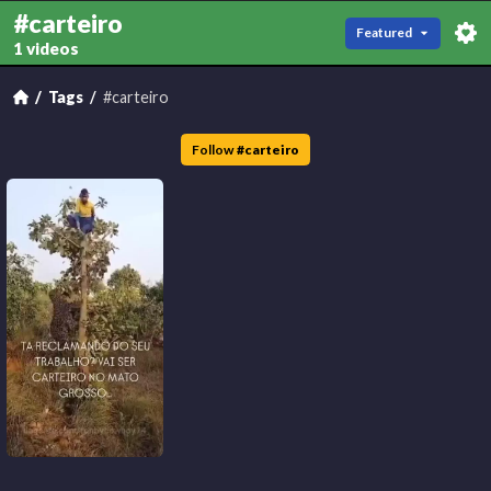
#carteiro
Featured
1 videos
Tags
#carteiro
Follow
#
carteiro