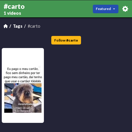
#carto
Featured
1 videos
Tags
#carto
Follow
#
carto