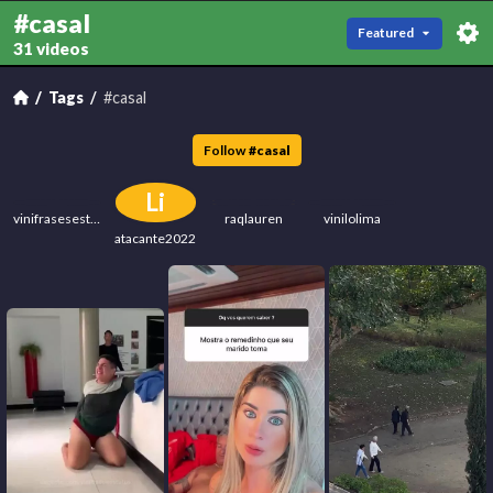
#casal
Featured
31 videos
Tags
#casal
Follow
#
casal
Li
vinifrasesestatus
raqlauren
vinilolima
atacante2022