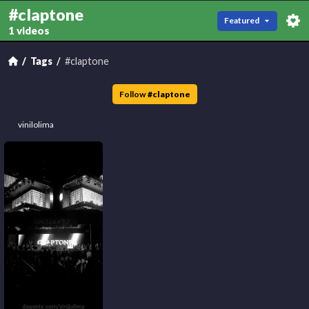
#claptone
Featured
1 videos
Tags
#claptone
Follow
#
claptone
vinilolima