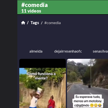
#comedia
11 videos
Tags
#comedia
almeida
dejairresenhaofc
senasilva