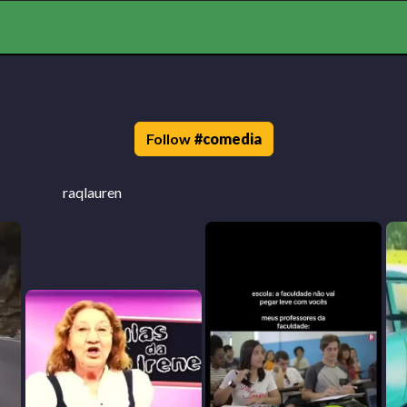
Follow
#
comedia
raqlauren