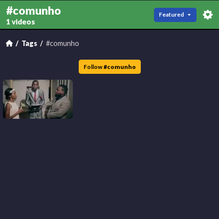
#comunho
Featured
1 videos
Tags
#comunho
Follow
#
comunho