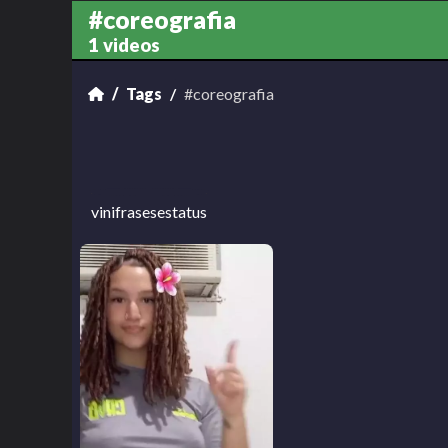
#coreografia
1 videos
Tags
#coreografia
vinifrasesestatus