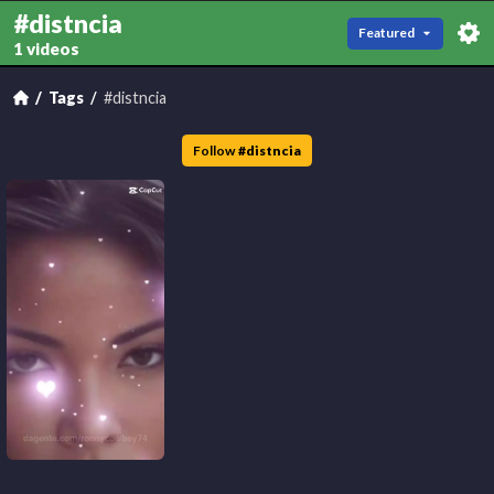
#distncia
Featured
1 videos
Tags
#distncia
Follow
#
distncia