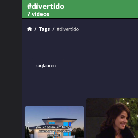
#divertido
7 videos
Tags
#divertido
raqlauren