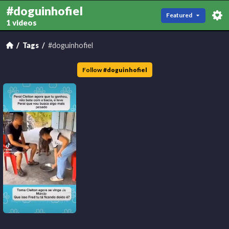
#doguinhofiel
Featured
1 videos
Tags
#doguinhofiel
Follow
#
doguinhofiel