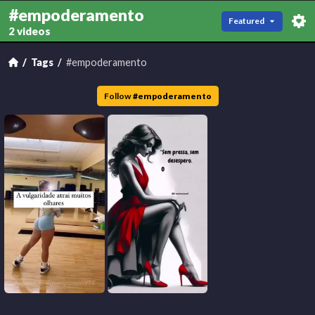
#empoderamento
Featured
2 videos
Tags
#empoderamento
Follow
#
empoderamento