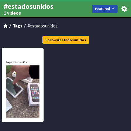
#estadosunidos
Featured
1 videos
Tags
#estadosunidos
Follow
#
estadosunidos