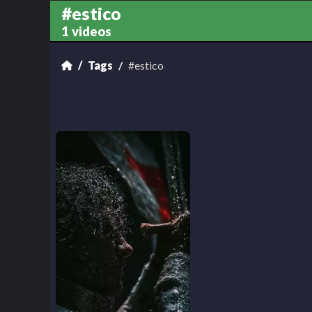
#estico
1 videos
Tags
#estico