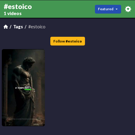
#estoico
Featured
1 videos
Tags
#estoico
Follow
#
estoico