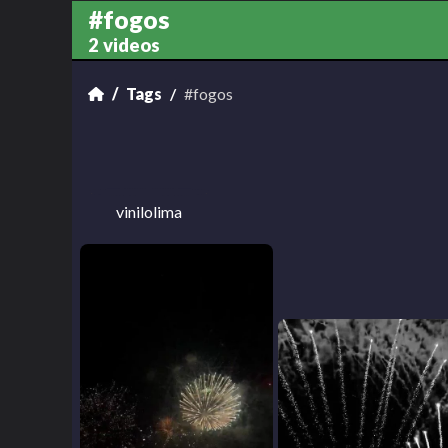
#fogos
2 videos
Tags
#fogos
vinilolima