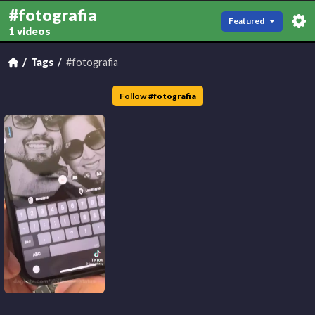
#fotografia
Featured
1 videos
Tags
#fotografia
Follow
#
fotografia