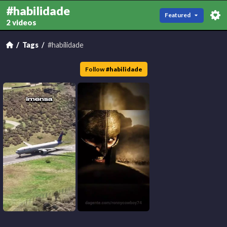
#habilidade
Featured
2 videos
Tags
#habilidade
Follow
#
habilidade