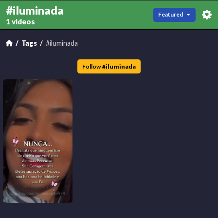
#iluminada
Featured
1 videos
Tags
#iluminada
Follow
#
iluminada