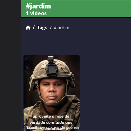
#jardim
1 videos
Tags
#jardim