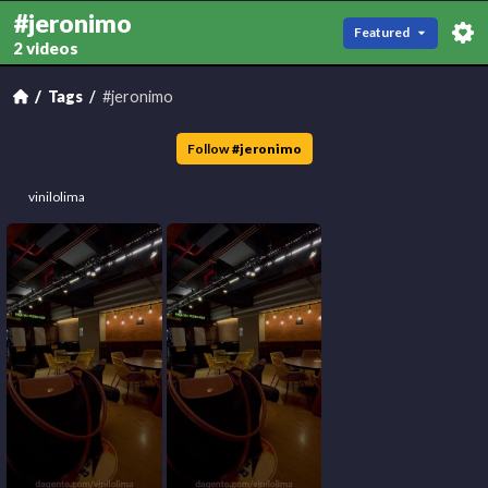
#jeronimo
Featured
2 videos
Tags
#jeronimo
Follow
#
jeronimo
vinilolima