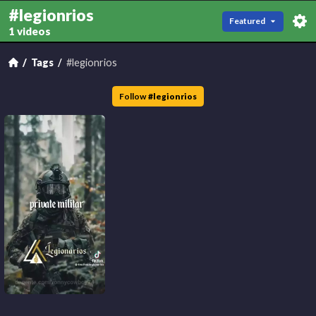
#legionrios
Featured
1 videos
Tags
#legionrios
Follow
#
legionrios