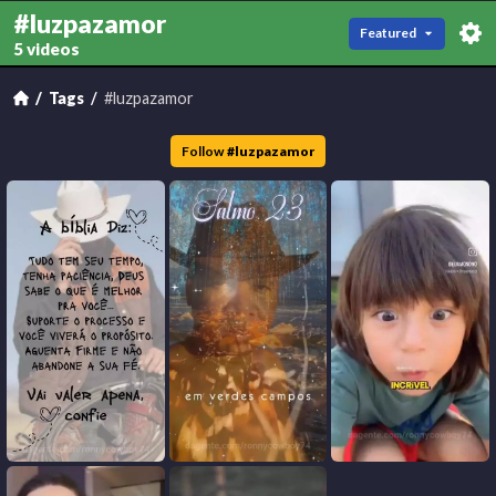
#luzpazamor
Featured
5 videos
Tags
#luzpazamor
Follow
#
luzpazamor