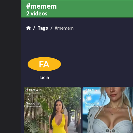
#memem
2 videos
Tags
#memem
FA
lucia